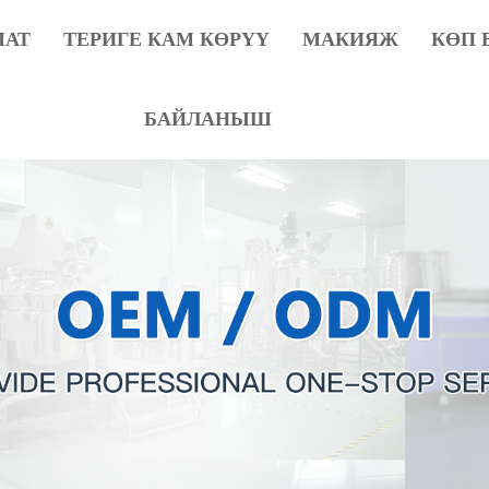
МАТ
ТЕРИГЕ КАМ КӨРҮҮ
МАКИЯЖ
КӨП 
БАЙЛАНЫШ