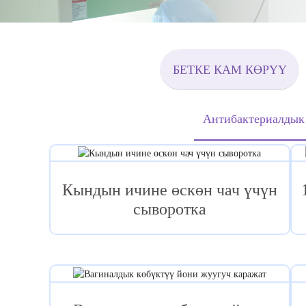
БЕТКЕ КАМ КӨРҮҮ
Антибактериалдык
Кындын ичине өскөн чач үчүн
сыворотка