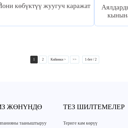
Йони көбүктүү жуугуч каражат
Аялдард
кынына
1
2
Кийинки >
>>
1-бет / 2
ИЗ ЖӨНҮНДӨ
ТЕЗ ШИЛТЕМЕЛЕР
мпанияны тааныштыруу
Териге кам көрүү