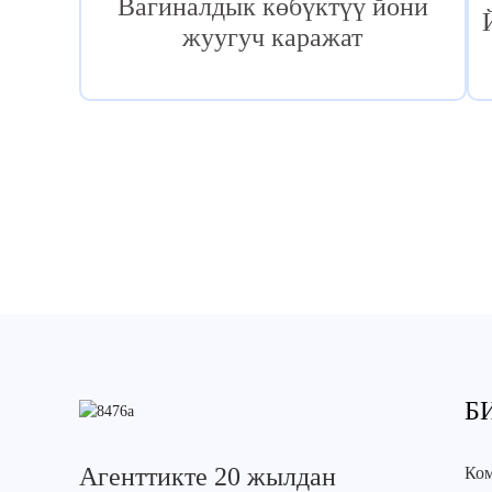
Вагиналдык көбүктүү йони
жуугуч каражат
Б
Агенттикте 20 жылдан
Ко