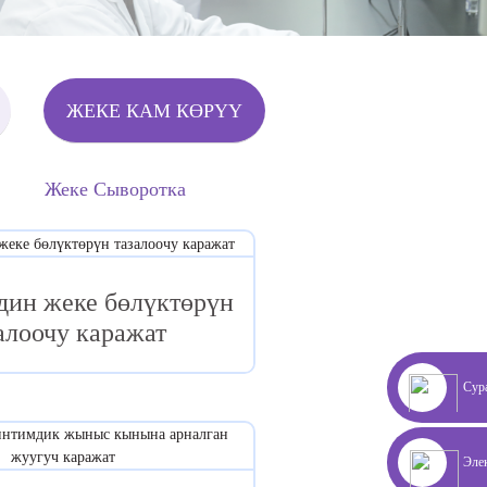
ЖЕКЕ КАМ КӨРҮҮ
Жеке Сыворотка
дин жеке бөлүктөрүн
алоочу каражат
Сур
Эле