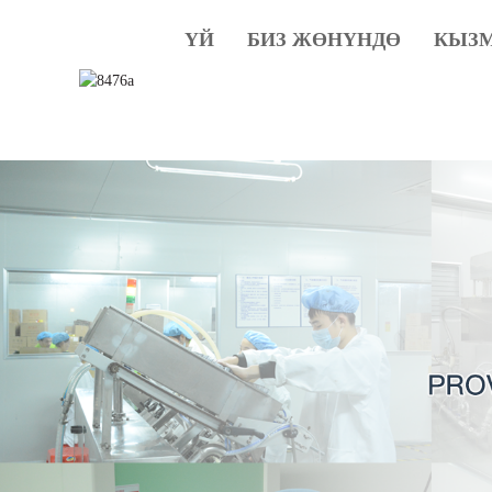
ҮЙ
БИЗ ЖӨНҮНДӨ
КЫЗ